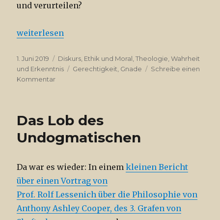
und verurteilen?
„Gerechtigkeit, Gott und das Glück“
weiterlesen
Veröffentlicht
Kategorien
1. Juni 2019
Diskurs
,
Ethik und Moral
,
Theologie
,
Wahrheit
am
Schlagwörter
und Erkenntnis
Gerechtigkeit
,
Gnade
Schreibe einen
zu
Kommentar
Gerechtigkeit,
Gott
und
Das Lob des
das
Glück
Undogmatischen
Da war es wieder: In einem
kleinen Bericht
über einen Vortrag von
Prof. Rolf Lessenich über die Philosophie von
Anthony Ashley Cooper, des 3. Grafen von