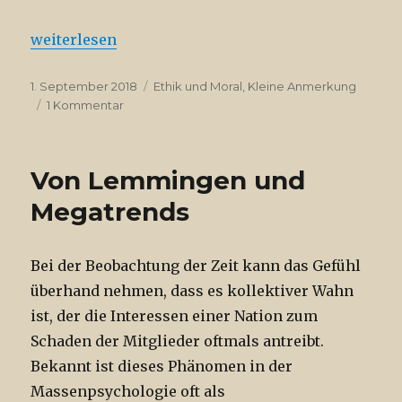
„Gutmensch … gut gemeint und schlecht gemacht“
weiterlesen
Veröffentlicht
Kategorien
1. September 2018
Ethik und Moral
,
Kleine Anmerkung
am
zu
1 Kommentar
Gutmensch
…
gut
Von Lemmingen und
gemeint
und
Megatrends
schlecht
gemacht
Bei der Beobachtung der Zeit kann das Gefühl
überhand nehmen, dass es kollektiver Wahn
ist, der die Interessen einer Nation zum
Schaden der Mitglieder oftmals antreibt.
Bekannt ist dieses Phänomen in der
Massenpsychologie oft als