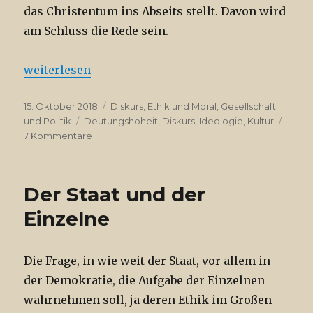
das Christentum ins Abseits stellt. Davon wird
am Schluss die Rede sein.
„Christentum und AfD“
weiterlesen
Veröffentlicht
Kategorien
15. Oktober 2018
Diskurs
,
Ethik und Moral
,
Gesellschaft
am
Schlagwörter
und Politik
Deutungshoheit
,
Diskurs
,
Ideologie
,
Kultur
zu
7 Kommentare
Christentum
und
AfD
Der Staat und der
Einzelne
Die Frage, in wie weit der Staat, vor allem in
der Demokratie, die Aufgabe der Einzelnen
wahrnehmen soll, ja deren Ethik im Großen