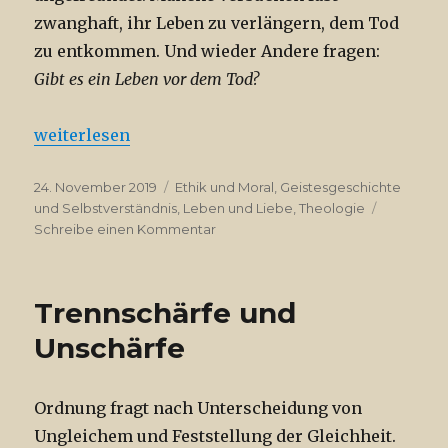
zwanghaft, ihr Leben zu verlängern, dem Tod
zu entkommen. Und wieder Andere fragen:
Gibt es ein Leben vor dem Tod?
„Totensonntag“
weiterlesen
Veröffentlicht
Kategorien
24. November 2019
Ethik und Moral
,
Geistesgeschichte
am
und Selbstverständnis
,
Leben und Liebe
,
Theologie
zu
Schreibe einen Kommentar
Totensonntag
Trennschärfe und
Unschärfe
Ordnung fragt nach Unterscheidung von
Ungleichem und Feststellung der Gleichheit.