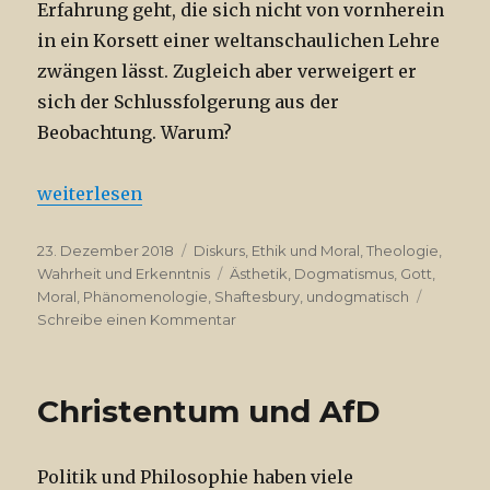
Erfahrung geht, die sich nicht von vornherein
in ein Korsett einer weltanschaulichen Lehre
zwängen lässt. Zugleich aber verweigert er
sich der Schlussfolgerung aus der
Beobachtung. Warum?
„Das Lob des Undogmatischen“
weiterlesen
Veröffentlicht
Kategorien
23. Dezember 2018
Diskurs
,
Ethik und Moral
,
Theologie
,
am
Schlagwörter
Wahrheit und Erkenntnis
Ästhetik
,
Dogmatismus
,
Gott
,
Moral
,
Phänomenologie
,
Shaftesbury
,
undogmatisch
zu
Schreibe einen Kommentar
Das
Lob
des
Christentum und AfD
Undogmatischen
Politik und Philosophie haben viele