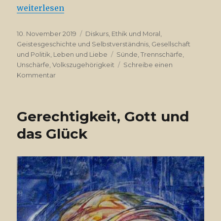
„Trennschärfe und Unschärfe“
weiterlesen
Veröffentlicht
Kategorien
10. November 2019
Diskurs
,
Ethik und Moral
,
am
Geistesgeschichte und Selbstverständnis
,
Gesellschaft
Schlagwörter
und Politik
,
Leben und Liebe
Sünde
,
Trennschärfe
,
Unschärfe
,
Volkszugehörigkeit
Schreibe einen
zu
Kommentar
Trennschärfe
und
Unschärfe
Gerechtigkeit, Gott und
das Glück