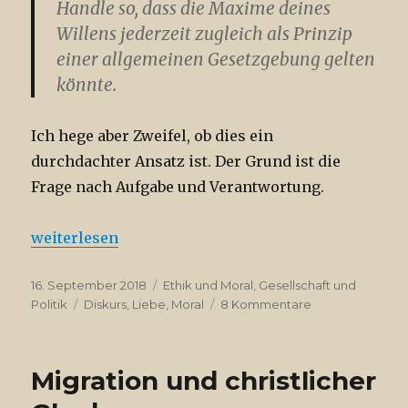
Handle so, dass die Maxime deines
Willens jederzeit zugleich als Prinzip
einer allgemeinen Gesetzgebung gelten
könnte.
Ich hege aber Zweifel, ob dies ein
durchdachter Ansatz ist. Der Grund ist die
Frage nach Aufgabe und Verantwortung.
„Der Staat und der Einzelne“
weiterlesen
Veröffentlicht
Kategorien
16. September 2018
Ethik und Moral
,
Gesellschaft und
am
Schlagwörter
zu
Politik
Diskurs
,
Liebe
,
Moral
8 Kommentare
Der
Staat
und
Migration und christlicher
der
Einzelne