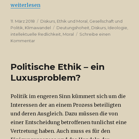
„Von Lemmingen und Megatrends“
weiterlesen
Veröffentlicht
Kategorien
11. März 2018
Diskurs
,
Ethik und Moral
,
Gesellschaft und
am
Schlagwörter
Politik
,
Klimawandel
Deutungshoheit
,
Diskurs
,
Ideologie
,
intellektuelle Redlichkeit
,
Moral
Schreibe einen
zu
Kommentar
Von
Lemmingen
und
Politische Ethik – ein
Megatrends
Luxusproblem?
Politik im engeren Sinn kümmert sich um die
Interessen der an einem Prozess beteiligten
und deren Ausgleich. Dazu müssen die von
einer Entscheidung betroffenen tunlichst eine
Vertretung haben. Auch muss es für den