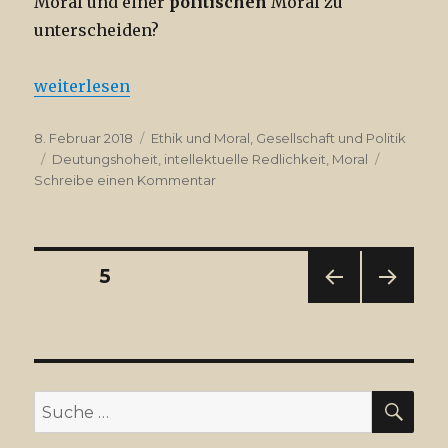
Moral und einer
politischen
Moral zu
unterscheiden?
„Politische Ethik – ein Luxusproblem?“
weiterlesen
Veröffentlicht
Kategorien
8. Februar 2018
Ethik und Moral
,
Gesellschaft und Politik
am
Schlagwörter
Deutungshoheit
,
intellektuelle Redlichkeit
,
Moral
zu
Schreibe einen Kommentar
Politische
Ethik
–
ein
Beitragsnavigation
SEITE
5
Luxusproblem?
VOR
NÄC
HERI
HSTE
GE
SEIT
SEIT
E
E
SU
Suche
nach: