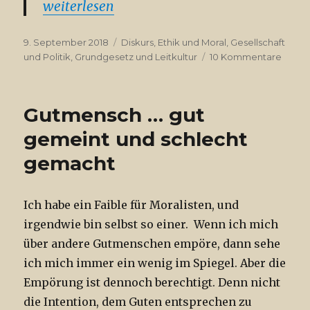
„Migration und christlicher Glaube“
weiterlesen
Veröffentlicht
Kategorien
9. September 2018
Diskurs
,
Ethik und Moral
,
Gesellschaft
am
zu
und Politik
,
Grundgesetz und Leitkultur
10 Kommentare
Migrat
und
christl
Gutmensch … gut
Glaub
gemeint und schlecht
gemacht
Ich habe ein Faible für Moralisten, und
irgendwie bin selbst so einer. Wenn ich mich
über andere Gutmenschen empöre, dann sehe
ich mich immer ein wenig im Spiegel. Aber die
Empörung ist dennoch berechtigt. Denn nicht
die Intention, dem Guten entsprechen zu